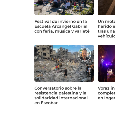
Festival de invierno en la
Un motoc
Escuela Arcángel Gabriel
herido 
con feria, música y varieté
tras un
vehícul
Conversatorio sobre la
Voraz in
resistencia palestina y la
complet
solidaridad internacional
en Inge
en Escobar