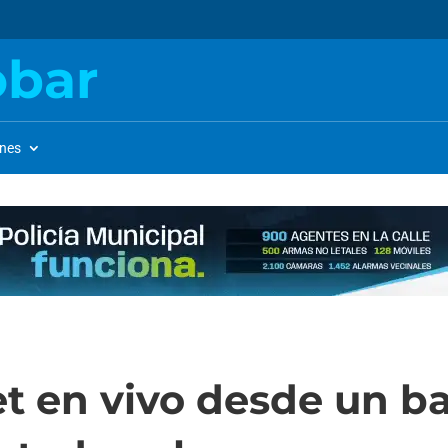
obar
ones
et en vivo desde un b