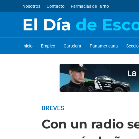
Nosotros
Contacto
Farmacias de Turno
El Día
de Esc
Inicio
Empleo
Cartelera
Panamericana
Secci
BREVES
Con un radio s