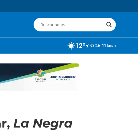
12º
63%
11 km/h
ar,
La Negra