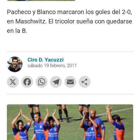
Pacheco y Blanco marcaron los goles del 2-0,
en Maschwitz. El tricolor sueña con quedarse
en la B.
Ciro D. Yacuzzi
sábado 19 febrero, 2011
X
F
W
T
E
C
a
h
el
m
o
c
at
e
ai
m
e
s
gr
l
p
b
A
a
ar
o
p
m
tir