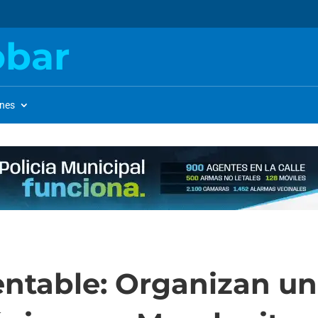
obar
ones
ntable: Organizan una