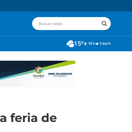
15º
92%
5 km/h
 feria de