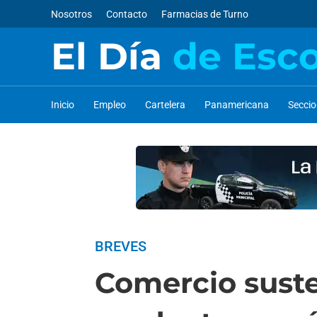
Nosotros
Contacto
Farmacias de Turno
El Día
de Esc
Inicio
Empleo
Cartelera
Panamericana
Secci
BREVES
Comercio suste