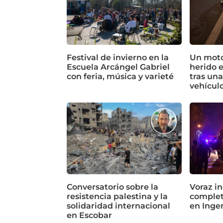
Festival de invierno en la
Un motoc
Escuela Arcángel Gabriel
herido 
con feria, música y varieté
tras un
vehícul
Conversatorio sobre la
Voraz in
resistencia palestina y la
complet
solidaridad internacional
en Inge
en Escobar