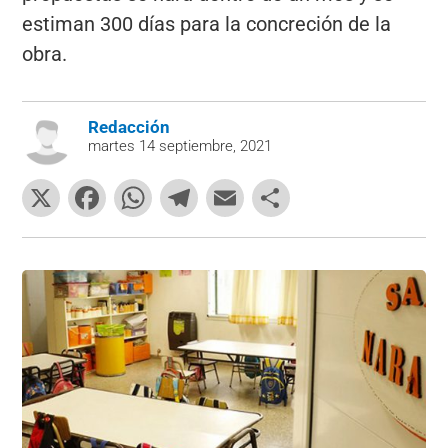
estiman 300 días para la concreción de la
obra.
Redacción
martes 14 septiembre, 2021
X
F
W
T
E
C
a
h
el
m
o
c
at
e
ai
m
e
s
gr
l
p
b
A
a
ar
o
p
m
tir
o
p
k