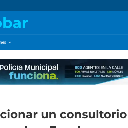
obar
ones
ionar un consultorio