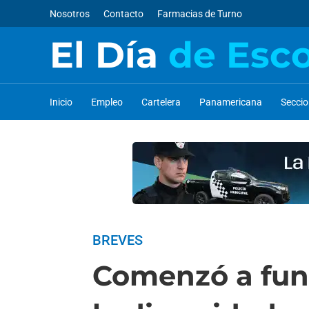
Nosotros
Contacto
Farmacias de Turno
El Día
de Esc
Inicio
Empleo
Cartelera
Panamericana
Secci
BREVES
Comenzó a func