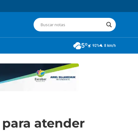
5º
92%
8 km/h
 para atender