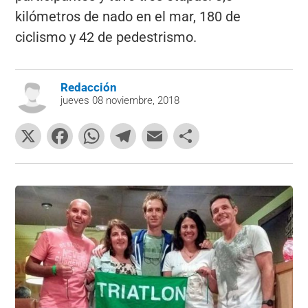
kilómetros de nado en el mar, 180 de
ciclismo y 42 de pedestrismo.
Redacción
jueves 08 noviembre, 2018
X
F
W
T
E
C
a
h
el
m
o
c
at
e
ai
m
e
s
gr
l
p
b
A
a
ar
o
p
m
tir
o
p
k