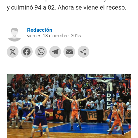
y culminó 94 a 82. Ahora se viene el receso.
Redacción
viernes 18 diciembre, 2015
X
F
W
T
E
C
a
h
el
m
o
c
at
e
ai
m
e
s
gr
l
p
b
A
a
ar
o
p
m
tir
o
p
k