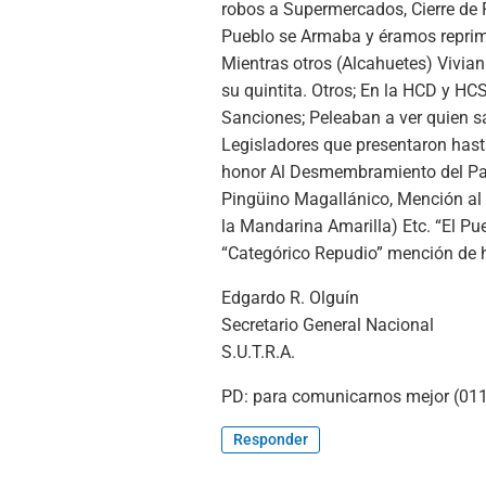
robos a Supermercados, Cierre de
Pueblo se Armaba y éramos reprimido
Mientras otros (Alcahuetes) Vivia
su quintita. Otros; En la HCD y H
Sanciones; Peleaban a ver quien s
Legisladores que presentaron hast
honor Al Desmembramiento del Pal
Pingüino Magallánico, Mención a
la Mandarina Amarilla) Etc. “El Pu
“Categórico Repudio” mención de ho
Edgardo R. Olguín
Secretario General Nacional
S.U.T.R.A.
PD: para comunicarnos mejor (01
Responder