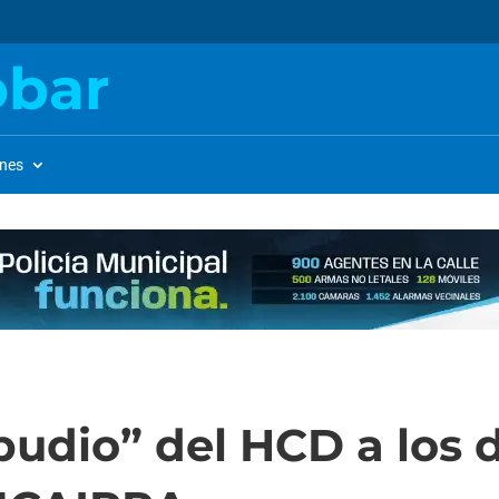
obar
ones
pudio” del HCD a los