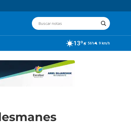
13º
56%
9 km/h
 desmanes