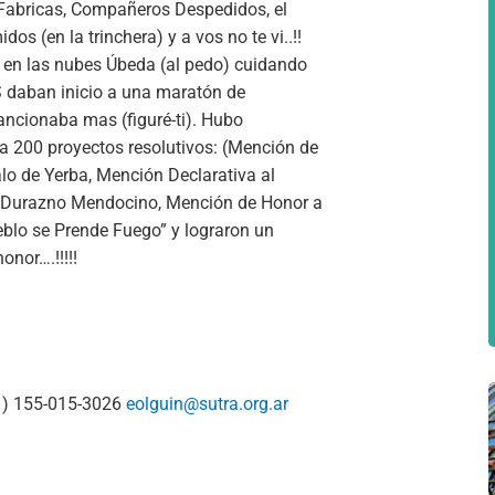
 Fabricas, Compañeros Despedidos, el
s (en la trinchera) y a vos no te vi..!!
n en las nubes Úbeda (al pedo) cuidando
CS daban inicio a una maratón de
ancionaba mas (figuré-ti). Hubo
a 200 proyectos resolutivos: (Mención de
o de Yerba, Mención Declarativa al
l Durazno Mendocino, Mención de Honor a
eblo se Prende Fuego” y lograron un
nor….!!!!!
1) 155-015-3026
eolguin@sutra.org.ar