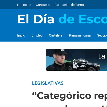
Nosotros
Contacto
Farmacias de Turno
El Día
de Esc
Inicio
Empleo
Cartelera
Panamericana
Secci
LEGISLATIVAS
“Categórico re