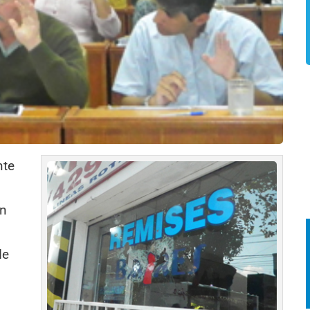
nte
un
de