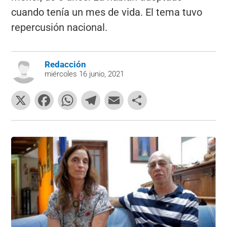
cuando tenía un mes de vida. El tema tuvo
repercusión nacional.
Redacción
miércoles 16 junio, 2021
X
F
W
T
E
C
a
h
el
m
o
c
at
e
ai
m
e
s
gr
l
p
b
A
a
ar
o
p
m
tir
o
p
k