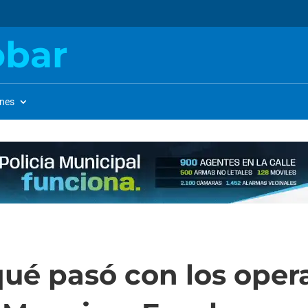
obar
ones
qué pasó con los oper