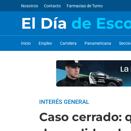
Nosotros
Contacto
Farmacias de Turno
El Día
de Esc
Inicio
Empleo
Cartelera
Panamericana
Secci
INTERÉS GENERAL
Caso cerrado: 