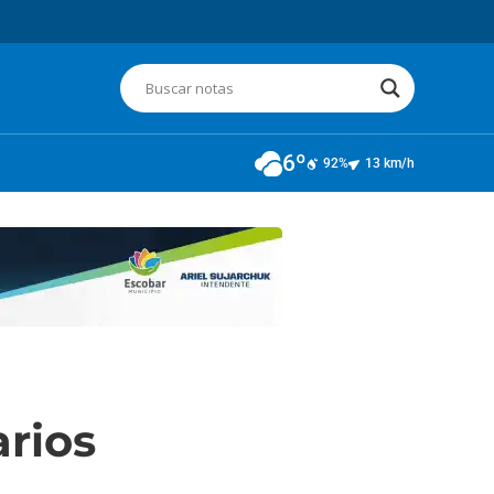
6º
92%
13 km/h
arios