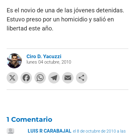
Es el novio de una de las jóvenes detenidas.
Estuvo preso por un homicidio y salió en
libertad este año.
Ciro D. Yacuzzi
lunes 04 octubre, 2010
X
F
W
T
E
C
a
h
el
m
o
c
at
e
ai
m
e
s
gr
l
p
b
A
a
ar
1 Comentario
o
p
m
tir
LUIS R CARABAJAL
el 8 de octubre de 2010 a las