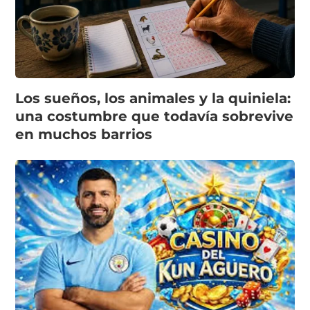
Los sueños, los animales y la quiniela:
una costumbre que todavía sobrevive
en muchos barrios