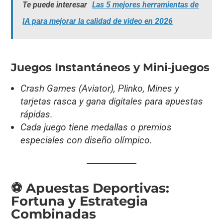
Te puede interesar
Las 5 mejores herramientas de
IA para mejorar la calidad de video en 2026
Juegos Instantáneos y Mini‑juegos
Crash Games (Aviator), Plinko, Mines y
tarjetas rasca y gana digitales para apuestas
rápidas.
Cada juego tiene medallas o premios
especiales con diseño olímpico.
⚽ Apuestas Deportivas:
Fortuna y Estrategia
Combinadas