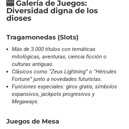
🎰 Galería de Juegos:
Diversidad digna de los
dioses
Tragamonedas (Slots)
Más de 3.000 títulos con temáticas
mitológicas, aventuras, ciencia ficción o
culturas antiguas.
Clásicos como “Zeus Lightning” o “Hércules
Fortune” junto a novedades futuristas.
Funciones especiales: giros gratis, símbolos
expansivos, jackpots progresivos y
Megaways.
Juegos de Mesa