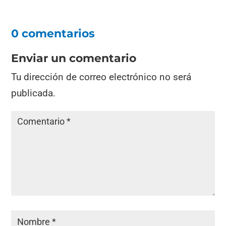
0 comentarios
Enviar un comentario
Tu dirección de correo electrónico no será
publicada.