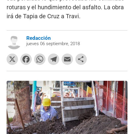
roturas y el hundimiento del asfalto. La obra
irá de Tapia de Cruz a Travi.
Redacción
jueves 06 septiembre, 2018
X
F
W
T
E
C
a
h
el
m
o
c
at
e
ai
m
e
s
gr
l
p
b
A
a
ar
o
p
m
tir
o
p
k