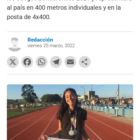
al país en 400 metros individuales y en la
posta de 4x400.
Redacción
viernes 25 marzo, 2022
X
F
W
T
E
C
a
h
el
m
o
c
at
e
ai
m
e
s
gr
l
p
b
A
a
ar
o
p
m
tir
o
p
k