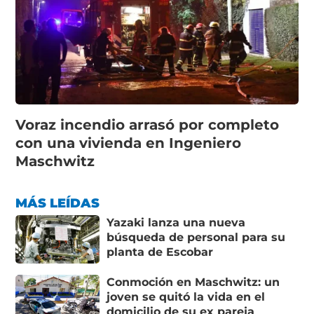
Voraz incendio arrasó por completo
con una vivienda en Ingeniero
Maschwitz
MÁS LEÍDAS
Yazaki lanza una nueva
búsqueda de personal para su
planta de Escobar
Conmoción en Maschwitz: un
joven se quitó la vida en el
domicilio de su ex pareja