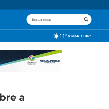
11º
68%
11 km/h
bre a