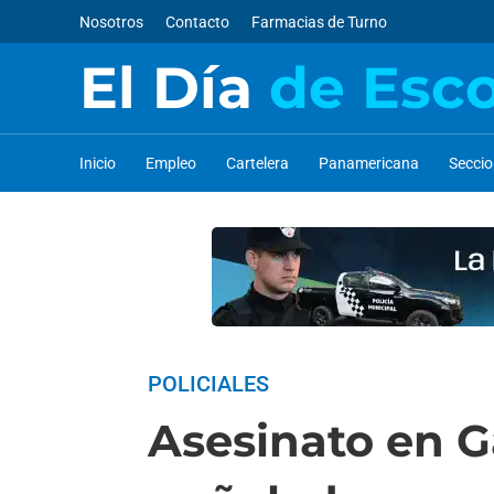
Nosotros
Contacto
Farmacias de Turno
El Día
de Esc
Inicio
Empleo
Cartelera
Panamericana
Secci
POLICIALES
Asesinato en G