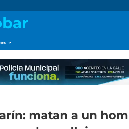
obar
ones
arín: matan a un hom