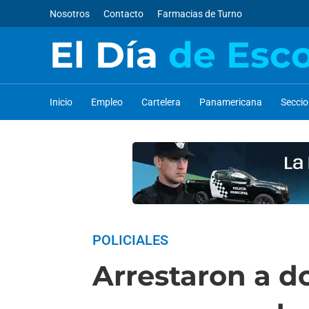
Nosotros
Contacto
Farmacias de Turno
El Día
de Esc
Inicio
Empleo
Cartelera
Panamericana
Secci
POLICIALES
Arrestaron a d