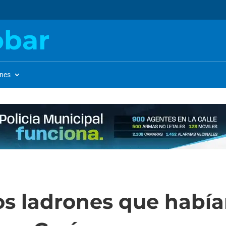
obar
ones
os ladrones que había