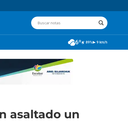
6º
89%
9 km/h
n asaltado un