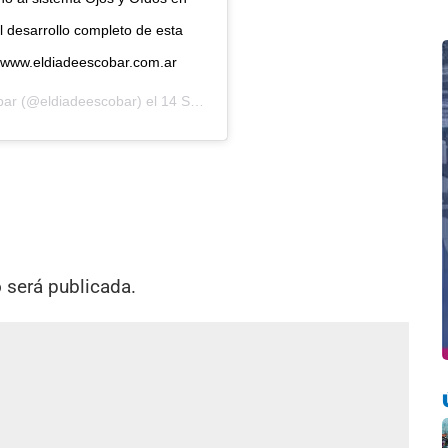
el desarrollo completo de esta
eb: www.eldiadeescobar.com.ar
bar
(@eldiadeescobar) el
14 Sep, 2020 a las 3:34 PDT
o será publicada.