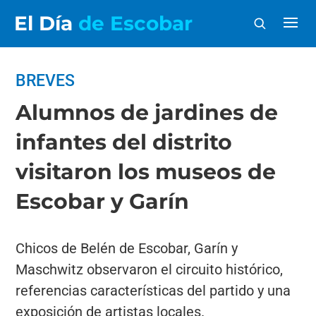
El Día
de Escobar
BREVES
Alumnos de jardines de
infantes del distrito
visitaron los museos de
Escobar y Garín
Chicos de Belén de Escobar, Garín y
Maschwitz observaron el circuito histórico,
referencias características del partido y una
exposición de artistas locales.