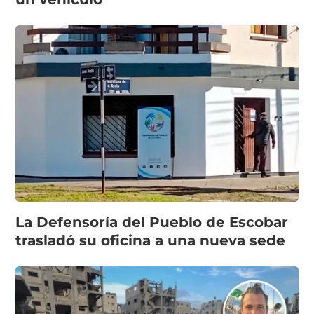
La Defensoría del Pueblo de Escobar
trasladó su oficina a una nueva sede