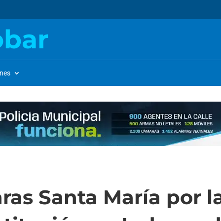
obar
ones
ras Santa María por l