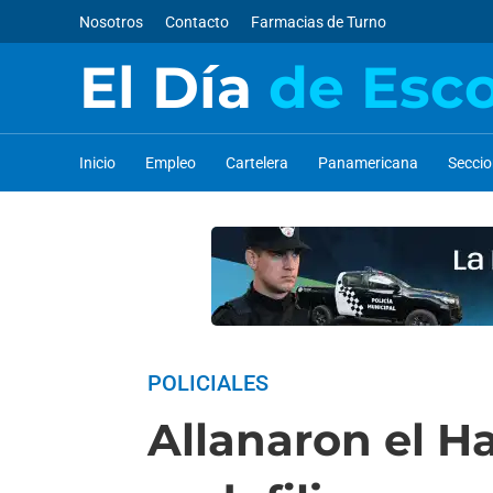
Nosotros
Contacto
Farmacias de Turno
El Día
de Esc
Inicio
Empleo
Cartelera
Panamericana
Secci
POLICIALES
Allanaron el Ha