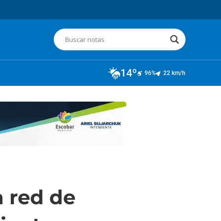
14º
96%
22 km/h
a red de