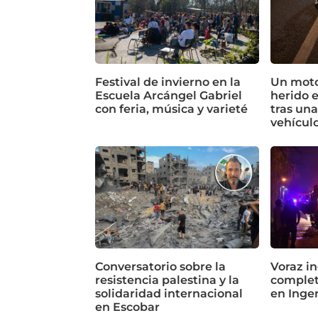
Festival de invierno en la
Un motoc
Escuela Arcángel Gabriel
herido 
con feria, música y varieté
tras un
vehícul
Conversatorio sobre la
Voraz in
resistencia palestina y la
complet
solidaridad internacional
en Inge
en Escobar