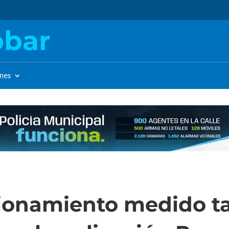
obar
ones
cionamiento medido t