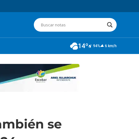
14º
94%
6 km/h
ambién se