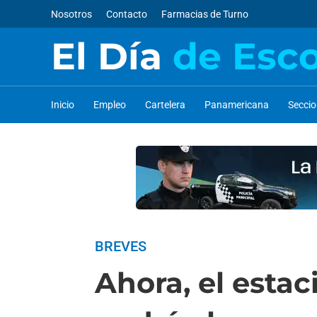
Nosotros
Contacto
Farmacias de Turno
El Día
de Esc
Inicio
Empleo
Cartelera
Panamericana
Secci
BREVES
Ahora, el esta