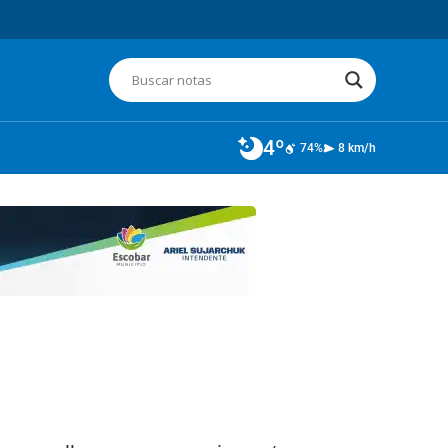
4º
74%
8 km/h