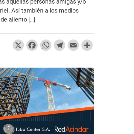
as aquellas personas amigas y/o
iel. Así también a los medios
de aliento […]
X
F
W
T
E
C
a
h
el
m
o
c
at
e
ai
m
e
s
gr
l
p
b
A
a
ar
o
p
m
tir
o
p
k