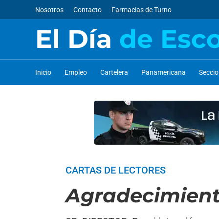
Nosotros
Contacto
Farmacias de Turno
El Día
de Esc
Inicio
Empleo
Cartelera
Panamericana
Secci
CARTAS DE LECTORES
Agradecimien