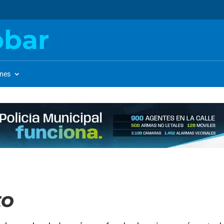
obar
ones
to