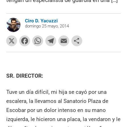
tengan un especialista de guardia en una […]
Ciro D. Yacuzzi
domingo 25 mayo, 2014
X
F
W
T
E
C
a
h
el
m
o
c
at
e
ai
m
e
s
gr
l
p
b
A
a
ar
SR. DIRECTOR:
o
p
m
tir
Tuve un día difícil, mi hija se cayó por una
o
p
escalera, la llevamos al Sanatorio Plaza de
k
Escobar por un dolor intenso en su mano
izquierda, le hicieron una placa, la vendaron y le