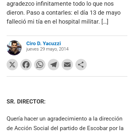
agradezco infinitamente todo lo que nos
dieron. Paso a contarles: el día 13 de mayo
falleció mi tía en el hospital militar. […]
Ciro D. Yacuzzi
jueves 29 mayo, 2014
X
F
W
T
E
C
a
h
el
m
o
c
at
e
ai
m
e
s
gr
l
p
b
A
a
ar
SR. DIRECTOR:
o
p
m
tir
Quería hacer un agradecimiento a la dirección
o
p
de Acción Social del partido de Escobar por la
k