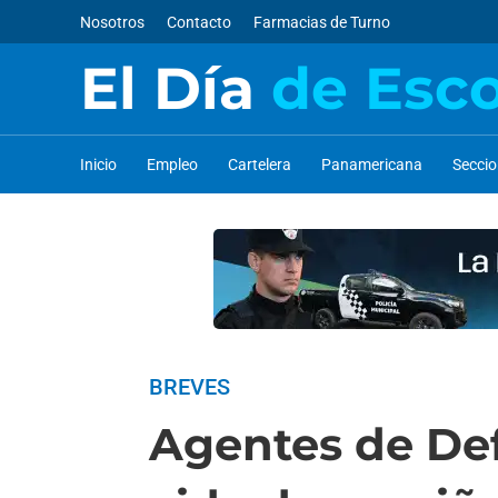
Nosotros
Contacto
Farmacias de Turno
El Día
de Esc
Inicio
Empleo
Cartelera
Panamericana
Secci
BREVES
Agentes de Def