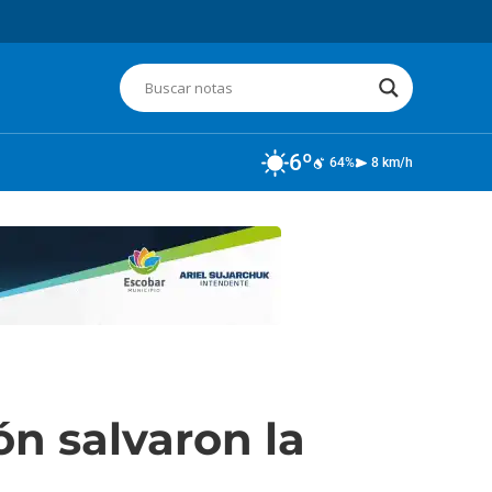
6º
64%
8 km/h
ón salvaron la