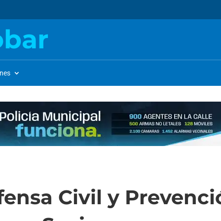
obar
ones
ensa Civil y Prevenci