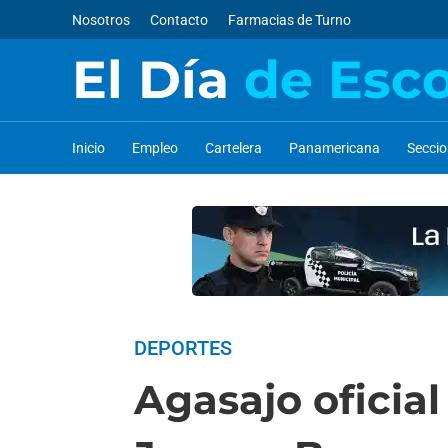
Nosotros
Contacto
Farmacias de Turno
El Día
de Esc
Inicio
Empleo
Cartelera
Panamericana
Secci
DEPORTES
Agasajo oficial