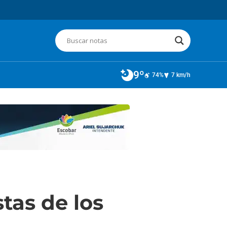
9º
74%
7 km/h
stas de los