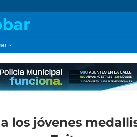
obar
ones
 a los jóvenes medalli