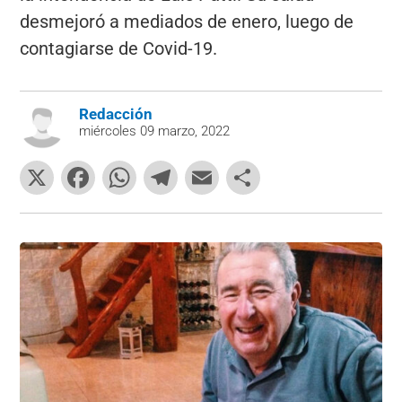
desmejoró a mediados de enero, luego de
contagiarse de Covid-19.
Redacción
miércoles 09 marzo, 2022
X
F
W
T
E
C
a
h
el
m
o
c
at
e
ai
m
e
s
gr
l
p
b
A
a
ar
o
p
m
tir
o
p
k