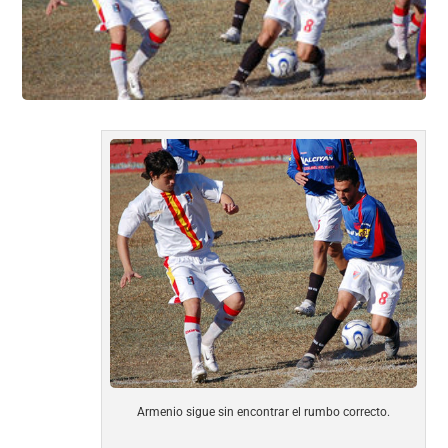
o
p
k
Armenio sigue sin encontrar el rumbo correcto.