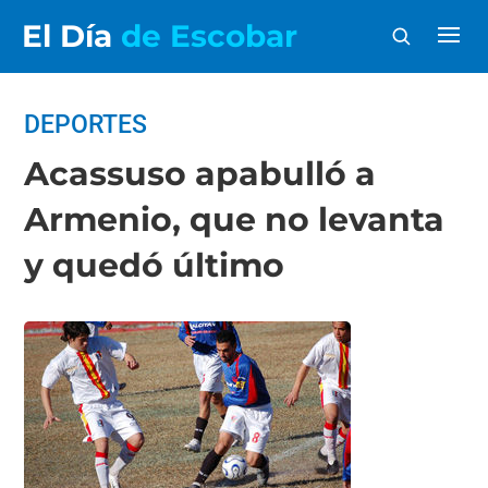
El Día
de Escobar
DEPORTES
Acassuso apabulló a
Armenio, que no levanta
y quedó último