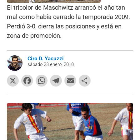
El tricolor de Maschwitz arrancó el año tan
mal como había cerrado la temporada 2009.
Perdió 3-0, cierra las posiciones y está en
zona de promoción.
Ciro D. Yacuzzi
sábado 23 enero, 2010
X
F
W
T
E
C
a
h
el
m
o
c
at
e
ai
m
e
s
gr
l
p
b
A
a
ar
o
p
m
tir