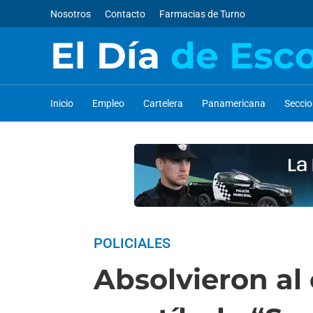
Nosotros
Contacto
Farmacias de Turno
El Día
de Esc
Inicio
Empleo
Cartelera
Panamericana
Secci
POLICIALES
Absolvieron al