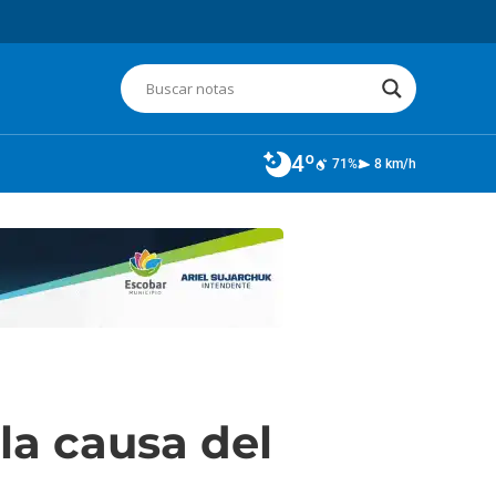
4º
71%
8 km/h
la causa del