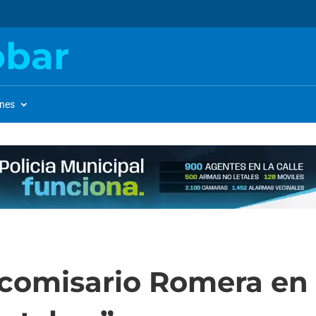
obar
ones
 comisario Romera en 