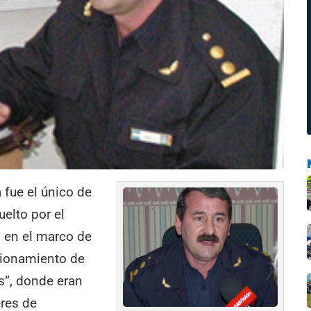
 fue el único de
elto por el
o en el marco de
ncionamiento de
s”, donde eran
res de