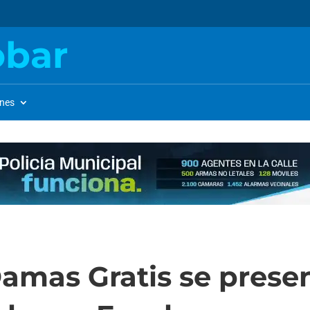
obar
ones
Damas Gratis se prese