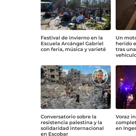
Festival de invierno en la
Un motoc
Escuela Arcángel Gabriel
herido 
con feria, música y varieté
tras un
vehícul
Conversatorio sobre la
Voraz in
resistencia palestina y la
complet
solidaridad internacional
en Inge
en Escobar