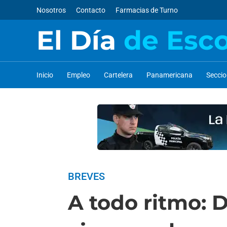
Nosotros
Contacto
Farmacias de Turno
El Día
de Esc
Inicio
Empleo
Cartelera
Panamericana
Secci
BREVES
A todo ritmo: 