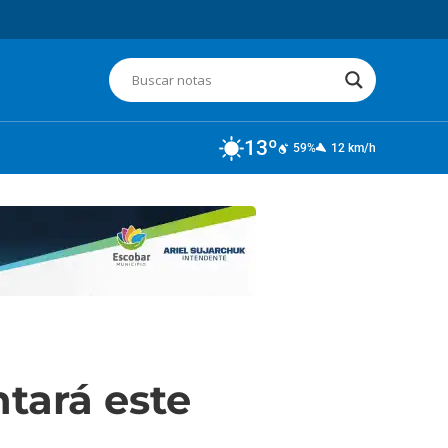
13º
59%
12 km/h
ntará este