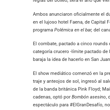
reglas del boxeo, será el año que vie
Ambos anunciaron oficialmente el du
en el lujoso hotel Faena, de Capital 
programa
Polémica en el bar,
del can
El combate, pactado a cinco rounds de
categoría crucero -límite pactado de 
baraja la idea de hacerlo en San Juan
El show mediático comenzó en la pres
traje y anteojos de sol, ingresó al s
de la banda británica Pink Floyd; M
cadenas, optó por
Bombón asesino
,
espectáculo para #ElGranDesafío, no