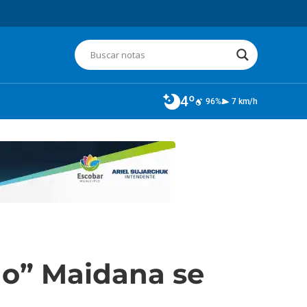
4º
96%
7 km/h
ino” Maidana se