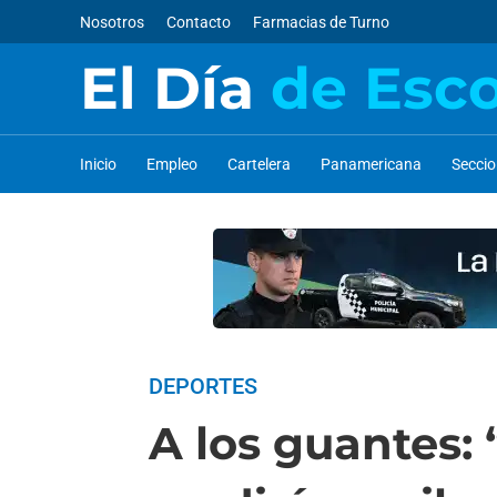
Nosotros
Contacto
Farmacias de Turno
El Día
de Esc
Inicio
Empleo
Cartelera
Panamericana
Secci
DEPORTES
A los guantes: 