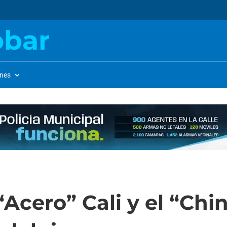
obar
ones
“Acero” Cali y el “Ch