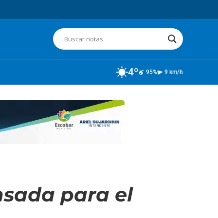
4º
95%
9 km/h
nsada para el