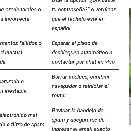
Usar la opción “¿Olvidaste
de credenciales o
tu contraseña?” o verificar
ra incorrecta
que el teclado esté en
español
ntentos fallidos o
Esperar el plazo de
ad inusual
desbloqueo automático o
ada
contactar por chat en vivo
Borrar cookies, cambiar
aturada o
navegador o reiniciar el
n inestable
router
Revisar la bandeja de
electrónico mal
spam y asegurarse de
do o filtro de spam
ingresar el email exacto