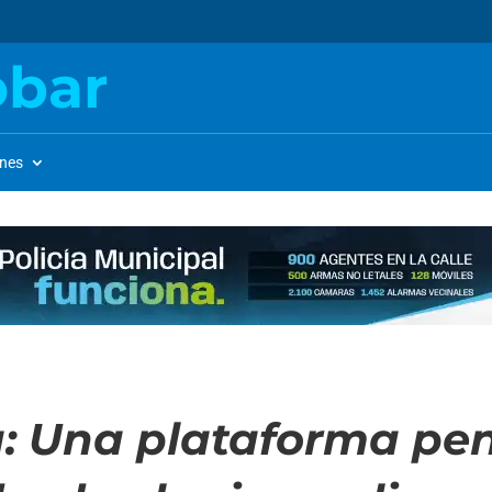
obar
ones
a: Una plataforma pe