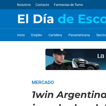
Nosotros
Contacto
Farmacias de Turno
El Día
de Esc
Inicio
Empleo
Cartelera
Panamericana
Secci
MERCADO
1win Argentin