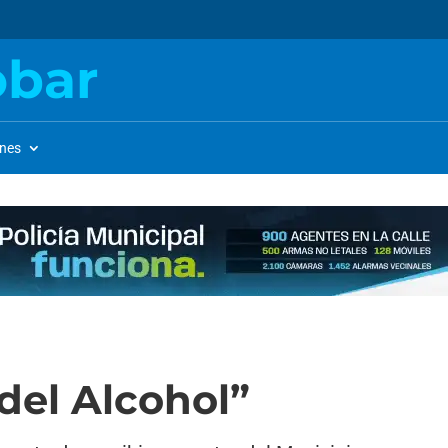
obar
ones
 del Alcohol”