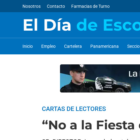
Nosotros
Contacto
Farmacias de Turno
El Día
de Esc
Inicio
Empleo
Cartelera
Panamericana
Secci
CARTAS DE LECTORES
“No a la Fiesta