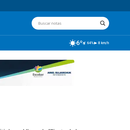
6º
64%
8 km/h