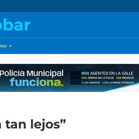
obar
ones
 tan lejos”