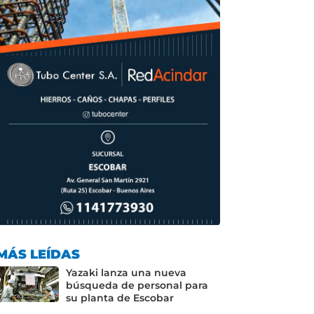
o
p
k
MÁS LEÍDAS
Yazaki lanza una nueva
búsqueda de personal para
su planta de Escobar