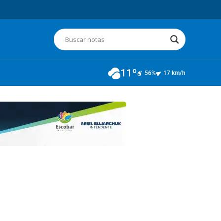
11º
56%
17 km/h