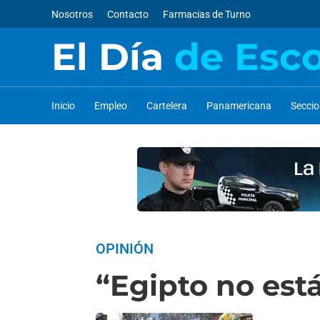
Nosotros
Contacto
Farmacias de Turno
El Día
de Esc
Inicio
Empleo
Cartelera
Panamericana
Secci
OPINIÓN
“Egipto no está