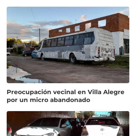
Preocupación vecinal en Villa Alegre
por un micro abandonado