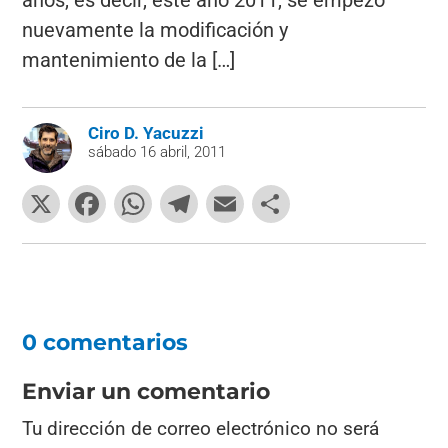
años, es decir, este año 2011, se empezó
nuevamente la modificación y
mantenimiento de la […]
Ciro D. Yacuzzi
sábado 16 abril, 2011
X
F
W
T
E
C
a
h
el
m
o
c
at
e
ai
m
e
s
gr
l
p
b
A
a
ar
0 comentarios
o
p
m
tir
o
p
Enviar un comentario
k
Tu dirección de correo electrónico no será