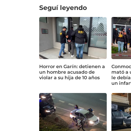
Seguí leyendo
Horror en Garín: detienen a
Conmoci
un hombre acusado de
mató a 
violar a su hija de 10 años
le debía
un infar