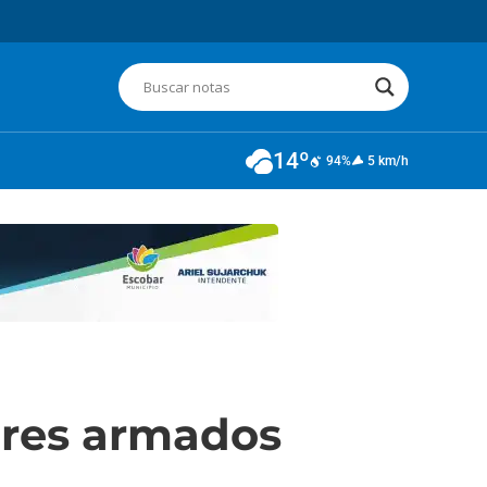
14º
94%
5 km/h
bres armados