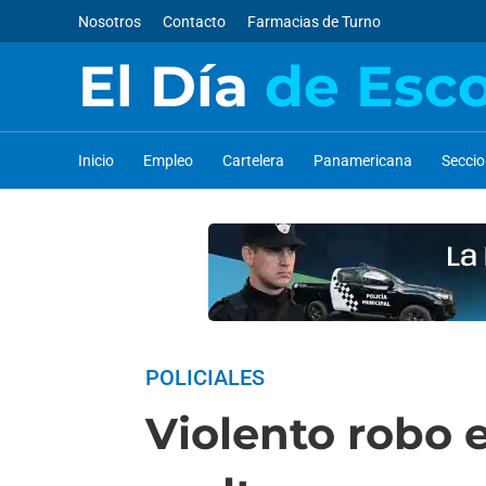
Nosotros
Contacto
Farmacias de Turno
El Día
de Esc
Inicio
Empleo
Cartelera
Panamericana
Secci
POLICIALES
Violento robo 