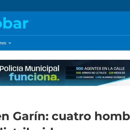
obar
ones
en Garín: cuatro hom