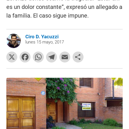
es un dolor constante”, expresó un allegado a
la familia. El caso sigue impune.
Ciro D. Yacuzzi
lunes 15 mayo, 2017
X
F
W
T
E
C
a
h
el
m
o
c
at
e
ai
m
e
s
gr
l
p
b
A
a
ar
o
p
m
tir
o
p
k