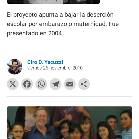
El proyecto apunta a bajar la deserción
escolar por embarazo o maternidad. Fue
presentado en 2004.
Ciro D. Yacuzzi
viernes 26 noviembre, 2010
X
F
W
T
E
C
a
h
el
m
o
c
at
e
ai
m
e
s
gr
l
p
b
A
a
ar
o
p
m
tir