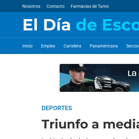
Nosotros
Contacto
Farmacias de Turno
El Día
de Esc
Inicio
Empleo
Cartelera
Panamericana
Secci
DEPORTES
Triunfo a medi