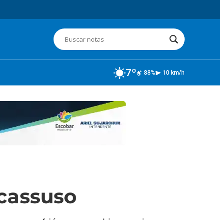
7º
88%
10 km/h
cassuso