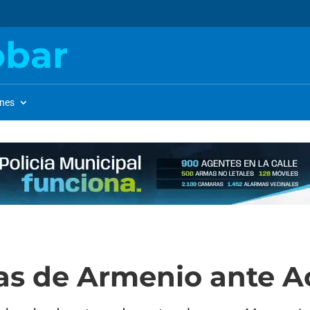
obar
ones
as de Armenio ante A