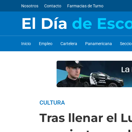
Nosotros
Contacto
Farmacias de Turno
El Día
de Esc
Inicio
Empleo
Cartelera
Panamericana
Secci
CULTURA
Tras llenar el 