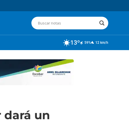
13º
59%
12 km/h
r dará un