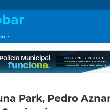
obar
ones
Luna Park, Pedro Azna