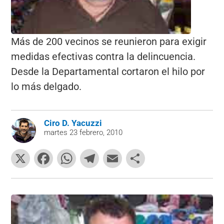
Más de 200 vecinos se reunieron para exigir
medidas efectivas contra la delincuencia.
Desde la Departamental cortaron el hilo por
lo más delgado.
Ciro D. Yacuzzi
martes 23 febrero, 2010
X
F
W
T
E
C
a
h
el
m
o
c
at
e
ai
m
e
s
gr
l
p
b
A
a
ar