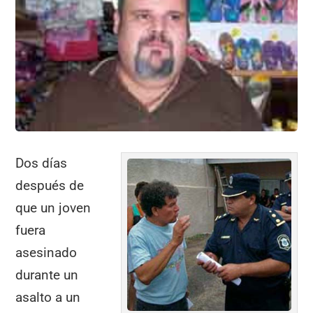
o
p
m
tir
o
p
k
Dos días
después de
que un joven
fuera
asesinado
durante un
asalto a un