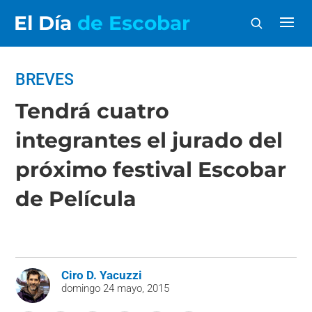
El Día
de Escobar
BREVES
Tendrá cuatro
integrantes el jurado del
próximo festival Escobar
de Película
Ciro D. Yacuzzi
domingo 24 mayo, 2015