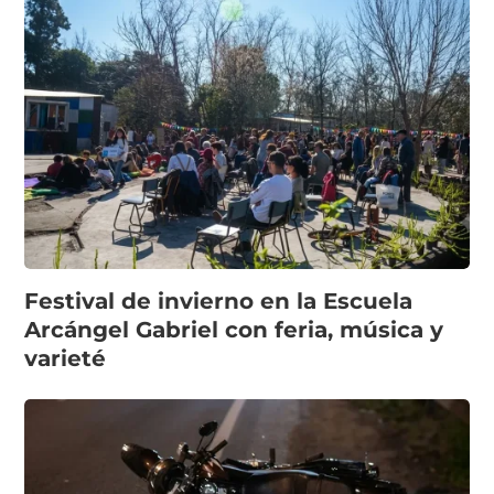
Festival de invierno en la Escuela
Arcángel Gabriel con feria, música y
varieté