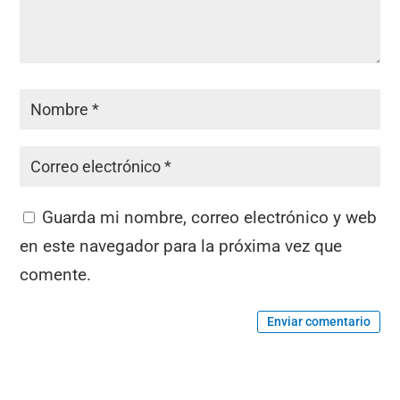
Guarda mi nombre, correo electrónico y web
en este navegador para la próxima vez que
comente.
Enviar comentario