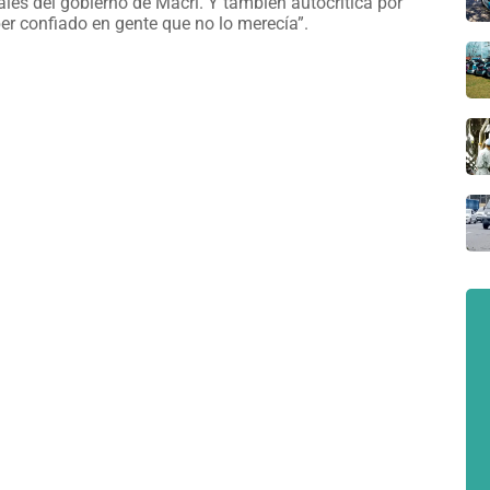
ales del gobierno de Macri. Y también autocrítica por
er confiado en gente que no lo merecía”.