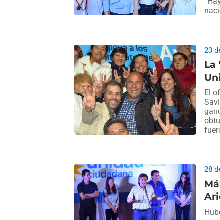
“Hay
naci
23 d
La 
Un
El o
Savi
ganó
obtu
fuer
28 d
Má
Ari
Hubo