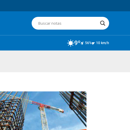
9º
56%
10 km/h