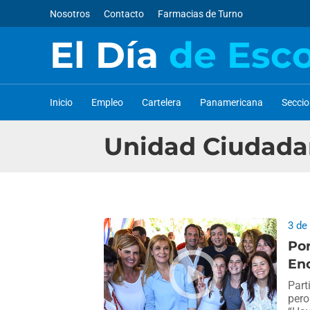
Nosotros
Contacto
Farmacias de Turno
El Día
de Esc
Inicio
Empleo
Cartelera
Panamericana
Secci
Unidad Ciudad
3 de
Por
Enc
Part
pero