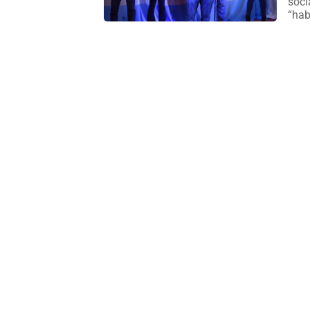
soci
“hab