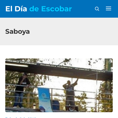
El Día
de Escobar
Saboya