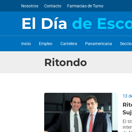
Nosotros
Contacto
Farmacias de Turno
El Día
de Esc
Inicio
Empleo
Cartelera
Panamericana
Secci
Ritondo
13 d
Ri
Suj
El t
inte