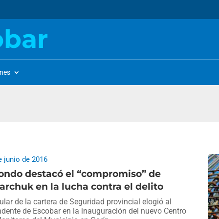
obar
ones
e junio de 2016
tondo destacó el “compromiso” de
archuk en la lucha contra el delito
itular de la cartera de Seguridad provincial elogió al
ndente de Escobar en la inauguración del nuevo Centro