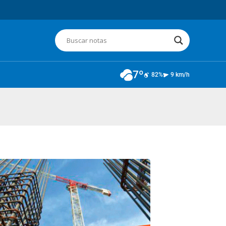
7º
82%
9 km/h