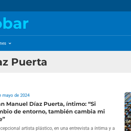
obar
ones
az Puerta
e mayo de 2024
n Manuel Díaz Puerta, íntimo: “Si
mbio de entorno, también cambia mi
e”
xcepcional artista plástico, en una entrevista a íntima y a