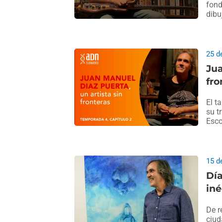
fond
dibu
25 d
Jua
fro
El t
su t
Esco
15 d
Día
iné
De r
ciud