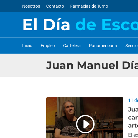
Nosotros
Contacto
Farmacias de Turno
El Día
de Esc
Inicio
Empleo
Cartelera
Panamericana
Secci
Juan Manuel Dí
11 d
Jua
ca
art
El e