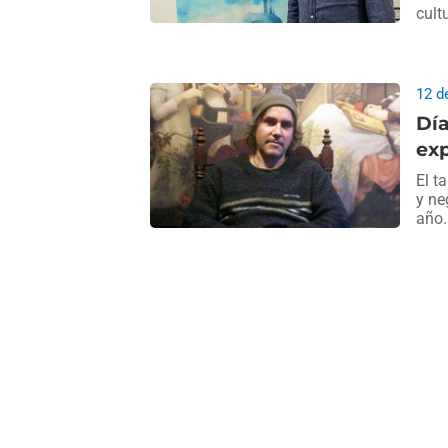
cult
12 d
Día
ex
El t
y ne
año.