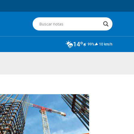
14º
99%
10 km/h