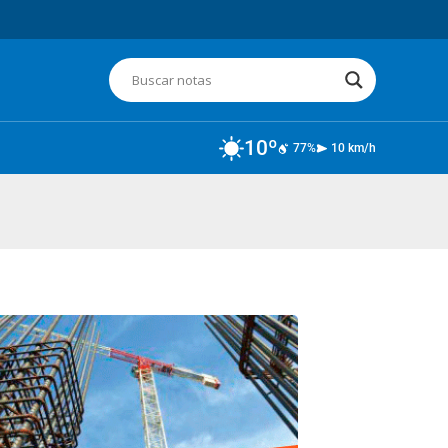
10º
77%
10 km/h