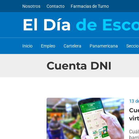
Nosotros
Contacto
Farmacias de Turno
El Día
de Esc
Inicio
Empleo
Cartelera
Panamericana
Secci
Cuenta DNI
13 d
Cue
vir
Cuál
barr