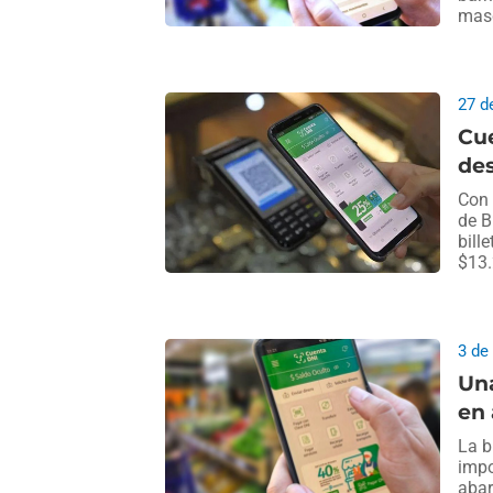
masc
27 d
Cue
de
Con 
de B
bill
$13.
3 de
Una
en
La b
impo
abar