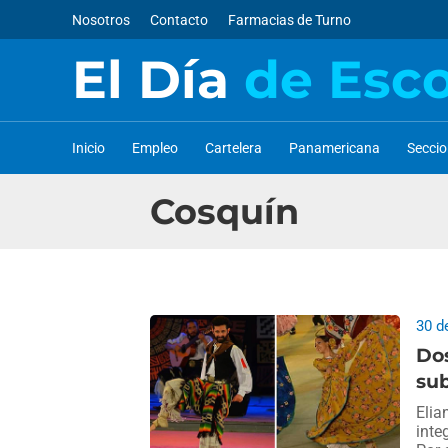
Nosotros
Contacto
Farmacias de Turno
El Día
de Esc
Inicio
Empleo
Cartelera
Panamericana
Secci
Cosquín
30 d
Dos
sub
Elia
inte