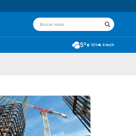
5º
92%
8 km/h