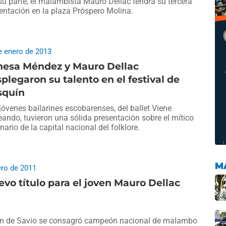
su parte, el malambista Mauro Dellac tendrá su tercera
entación en la plaza Próspero Molina.
e enero de 2013
nesa Méndez y Mauro Dellac
plegaron su talento en el festival de
squín
jóvenes bailarines escobarenses, del ballet Viene
eando, tuvieron una sólida presentación sobre el mítico
nario de la capital nacional del folklore.
M
ero de 2011
vo título para el joven Mauro Dellac
rín de Savio se consagró campeón nacional de malambo