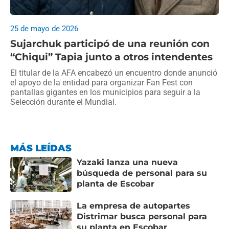
25 de mayo de 2026
Sujarchuk participó de una reunión con
“Chiqui” Tapia junto a otros intendentes
El titular de la AFA encabezó un encuentro donde anunció
el apoyo de la entidad para organizar Fan Fest con
pantallas gigantes en los municipios para seguir a la
Selección durante el Mundial.
MÁS LEÍDAS
Yazaki lanza una nueva
búsqueda de personal para su
planta de Escobar
La empresa de autopartes
Distrimar busca personal para
su planta en Escobar