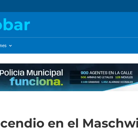
obar
ones
ncendio en el Maschwi