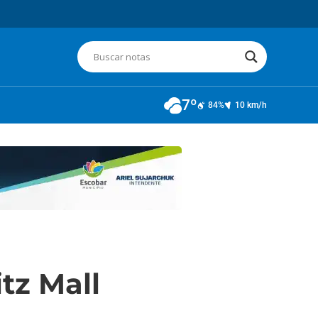
7º
84%
10 km/h
tz Mall