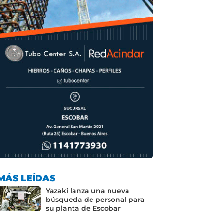
o
p
k
MÁS LEÍDAS
Yazaki lanza una nueva
búsqueda de personal para
su planta de Escobar