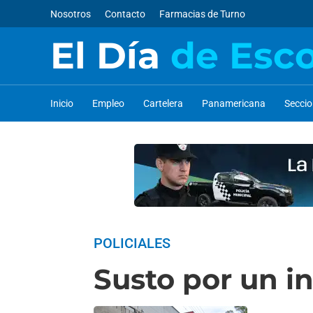
Nosotros
Contacto
Farmacias de Turno
El Día
de Esc
Inicio
Empleo
Cartelera
Panamericana
Secci
POLICIALES
Susto por un i