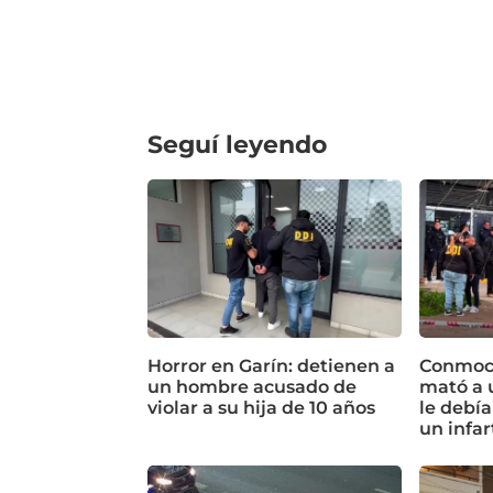
Seguí leyendo
Horror en Garín: detienen a
Conmoci
un hombre acusado de
mató a 
violar a su hija de 10 años
le debía
un infar